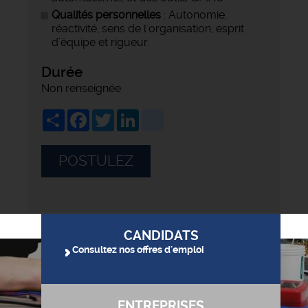
Qualités personnelles
: Autonomie,
réactivité, sens de l'organisation, esprit
d’équipe et rigueur.
Durée
Non renseignée
Share
Facebook
Twitter
LinkedIn
viadeo
POSTULEZ
CANDIDATS
Consultez nos offres d'emploi
ENTREPRISES