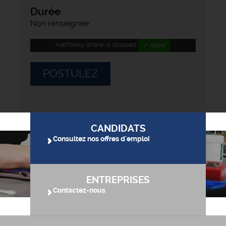
Durée
Non renseignée
AddToAny (share) is disabled.
✓ Allow
POSTULEZ
CANDIDATS
Consultez nos offres d'emploi
ENTREPRISES
Contactez-nous