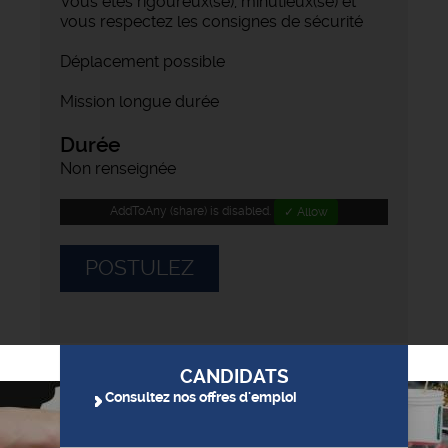
Vous êtes rigoureux(se), minutieux(se) et
vous respectez les consignes de sécurité
Déplacement possible
Mission longue durée
Durée
Non renseignée
AddToAny (share) is disabled.
✓ Allow
POSTULEZ
CANDIDATS
Consultez nos offres d'emploi