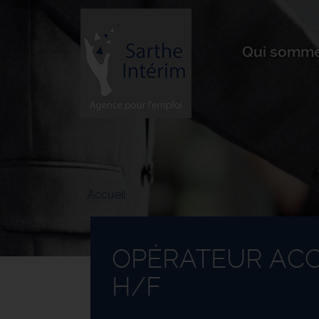
Aller
au
contenu
principal
Qui somme
Accueil
OPÉRATEUR AC
H/F