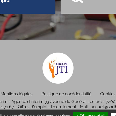
mploi
Mentions légales
Politique de confidentialité
Cookies
térim - Agence d'intérim 33 avenue du Général Leclerc - 720
24 71 67 - Offres d'emploi - Recrutement - Mail : accueil@sart
l,
you are allowing all third-party services
✓ OK, accept all