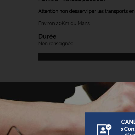
Attention non desservi par les transports 
Environ 20Km du Mans
Durée
Non renseignée
CAN
Cons