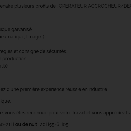
artenaire plusieurs profils de : OPERATEUR ACCROCHEUR/
ique galvanisé
neumatique, limage…)
règles et consigne de sécurités.
de production
lité
ez d'une première expérience réussie en industrie.
ique.
ie, vous êtes reconnue pour votre travail et vous appréciez tra
H30-21H
ou de nuit
: 20H55-6H05