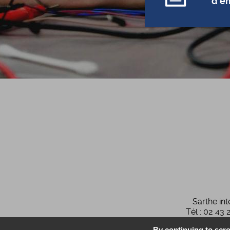
d'e
Sarthe in
Tél : 02 43 
By continuing to scrol