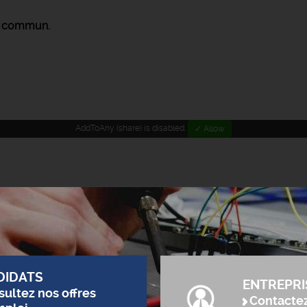
en commun.
AddToAny (share) is disabled.
✓ Allow
DIDATS
ENTREPRI
ultez nos offres
Contacte