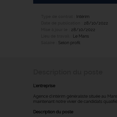
Type de contrat
Intérim
Date de publication
28/10/2022
Mise à jour le
28/10/2022
Lieu de travail
Le Mans
Salaire
Selon profil
Description du poste
L'entreprise
Agence d'intérim généraliste située au Mans
maintenant notre vivier de candidats qualifié
Description du poste