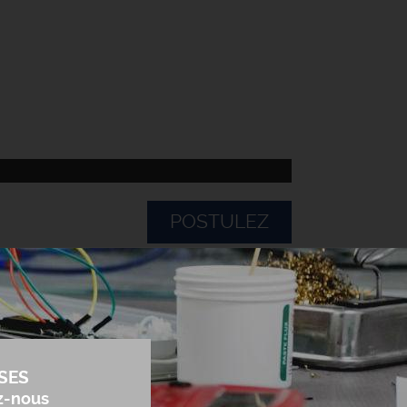
POSTULEZ
SES
z-nous