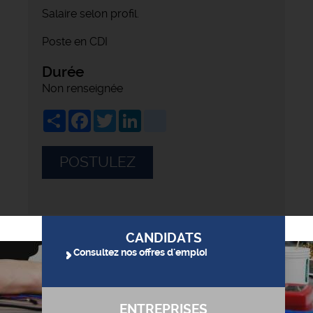
Salaire selon profil.
Poste en CDI
Durée
Non renseignée
Share
Facebook
Twitter
LinkedIn
viadeo
POSTULEZ
CANDIDATS
Consultez nos offres d'emploi
ENTREPRISES