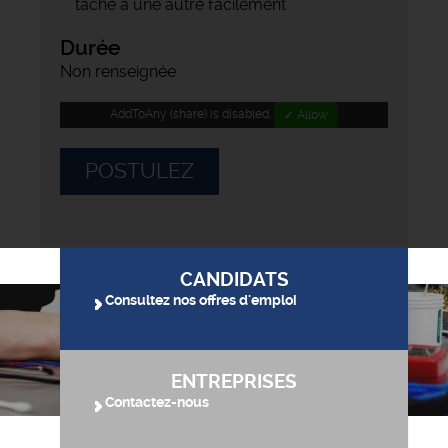
tâche à une autre facilement
Durée
Non renseignée
AddToAny (share) is disabled.
✓ Allow
POSTULEZ
CANDIDATS
Consultez nos offres d'emploi
ENTREPRISES
Contactez-nous