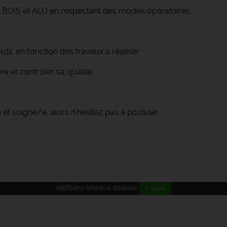
, BOIS et ALU en respectant des modes opératoires
l, en fonction des travaux à réaliser
e et contrôler sa qualité
 et soigné/e, alors n'hésitez pas à postuler.
AddToAny (share) is disabled.
✓ Allow