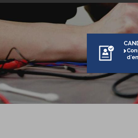
CAN
Cons
d'e