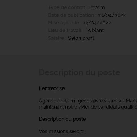
Type de contrat
Intérim
Date de publication
13/04/2022
Mise à jour le
13/04/2022
Lieu de travail
Le Mans
Salaire
Selon profil
Description du poste
L'entreprise
Agence d'intérim généraliste située au Mans
maintenant notre vivier de candidats qualifié
Description du poste
Vos missions seront: