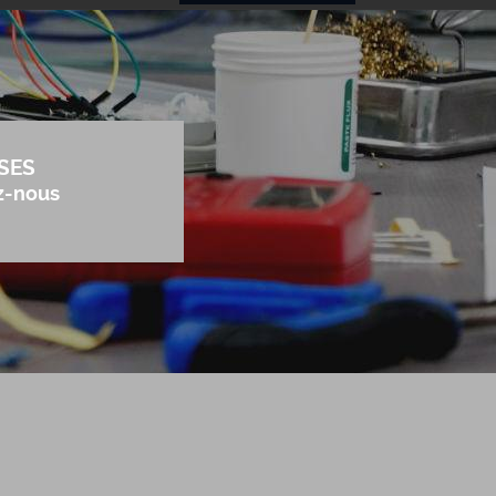
SES
z-nous