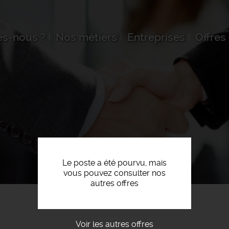
s-nous ?
Nos métiers
Entreprises
Offres
Le poste a été pourvu, mais
vous pouvez consulter nos
autres offres
Voir les autres offres