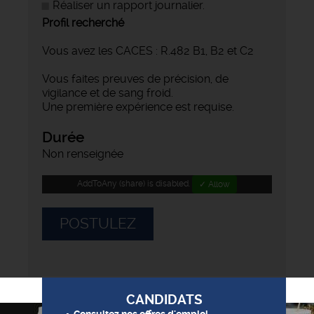
Réaliser un rapport journalier.
Profil recherché
Vous avez les CACES : R.482 B1, B2 et C2
Vous faites preuves de précision, de
vigilance et de sang froid.
Une première expérience est requise.
Durée
Non renseignée
AddToAny (share) is disabled.
✓ Allow
POSTULEZ
CANDIDATS