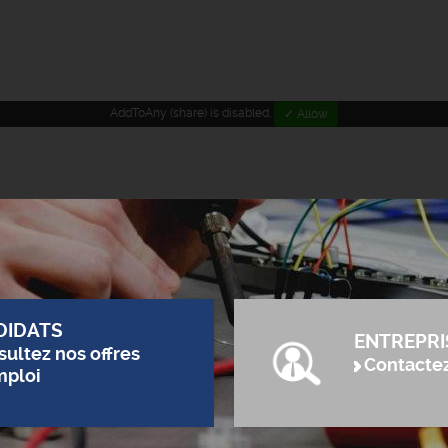
AddToAny (share) is disabled.
✓ Allow
DIDATS
ENTREPRI
ultez nos offres
Contacte
mploi