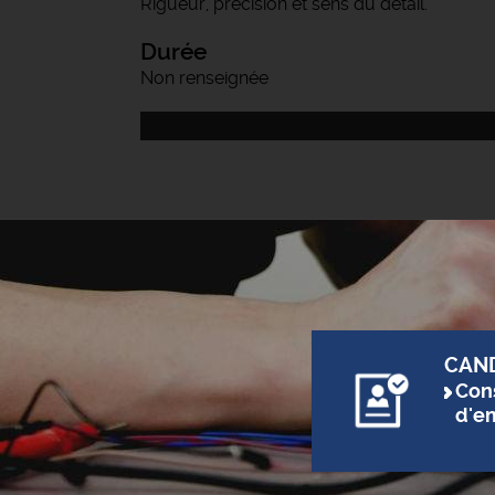
Rigueur, précision et sens du détail.
Durée
Non renseignée
CAN
Cons
d'e