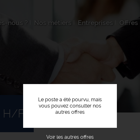
s-nous ?
Nos métiers
Entreprises
Offres
Le poste a été pourvu, mais
vous pouvez consulter nos
 H/F
autres offres
Voir les autres offres