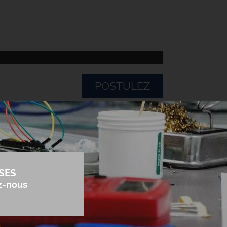
POSTULEZ
SES
z-nous