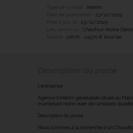
Type de contrat
Intérim
Date de publication
23/12/2025
Mise à jour le
23/12/2025
Lieu de travail
Chaufour-Notre-Dam
Salaire
21876 - 24570 € brut/an
Description du poste
L'entreprise
Agence d'intérim généraliste située au Mans
maintenant notre vivier de candidats qualifié
Description du poste
Nous sommes à la recherche d'un Chaudronn