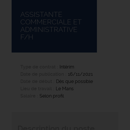
ASSISTANTE
COMMERCIALE ET
ADMINISTRATIVE
F/H
Type de contrat
Intérim
Date de publication
16/11/2021
Date de début
Dès que possible
Lieu de travail
Le Mans
Salaire
Selon profil
Description du poste